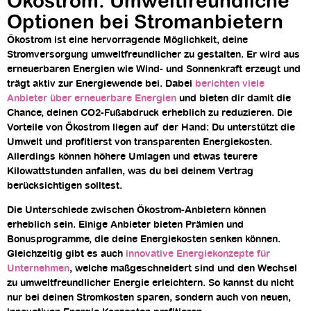
Ökostrom: Umweltfreundliche
Optionen bei Stromanbietern
Ökostrom ist eine hervorragende Möglichkeit, deine
Stromversorgung umweltfreundlicher zu gestalten. Er wird aus
erneuerbaren Energien wie Wind- und Sonnenkraft erzeugt und
trägt aktiv zur Energiewende bei. Dabei
berichten viele
Anbieter über erneuerbare Energien
und bieten dir damit die
Chance, deinen CO2-Fußabdruck erheblich zu reduzieren. Die
Vorteile von Ökostrom liegen auf der Hand: Du unterstützt die
Umwelt und profitierst von transparenten Energiekosten.
Allerdings können höhere Umlagen und etwas teurere
Kilowattstunden anfallen, was du bei deinem Vertrag
berücksichtigen solltest.
Die Unterschiede zwischen Ökostrom-Anbietern können
erheblich sein. Einige Anbieter bieten Prämien und
Bonusprogramme, die deine Energiekosten senken können.
Gleichzeitig gibt es auch
innovative Energiekonzepte für
Unternehmen
, welche maßgeschneidert sind und den Wechsel
zu umweltfreundlicher Energie erleichtern. So kannst du nicht
nur bei deinen Stromkosten sparen, sondern auch von neuen,