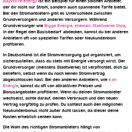
BayWa re:energy
ist ein Beispiel für einen solchen Anbieter,
der dir nicht nur Strom, sondern auch spannende Tarife bietet.
Bei den Stromanbietern gibt es Unterschiede zwischen
Grundversorgern und anderen Versorgern. Während
Grundversorger wie
Bigge Energie, ehemals Stadtwerke Olpe
,
in der Regel den Basisbedarf abdecken, kannst du bei anderen
Anbietern oft von speziellen Tarifen oder Neukundenboni
profitieren.
In Deutschland ist die Stromversorgung gut organisiert, um
sicherzustellen, dass du stets mit Energie versorgt wirst. Der
Grundversorger (meistens Stadtwerke) ist verpflichtet, dich zu
beliefern, selbst wenn du noch keinen Stromvertrag
abgeschlossen hast. Bei den anderen Anbietern, wie
e.on
Energie
, kannst du oft von attraktiven Preisen und
Bonusangeboten profitieren. Wenn du deinen Stromanbieter
wechselst, achte darauf, deinen Verbrauch und den neuen
Vertrag sorgfältig zu prüfen. Du solltest auch den möglichen
Neukundenbonus nicht außer Acht lassen, da dieser deine
Kosten erheblich senken kann.
Die Wahl des richtigen Stromanbieters hängt von