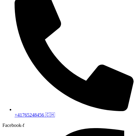
+41765248456 🇨🇭
Facebook-f