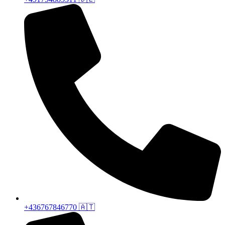
+436767846770 🇦🇹