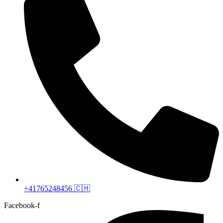
+41765248456 🇨🇭
Facebook-f