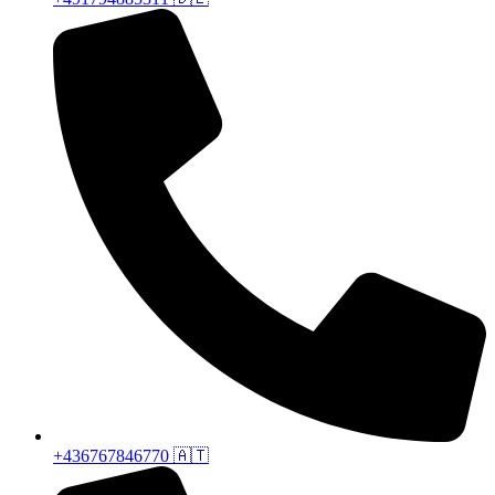
+436767846770 🇦🇹