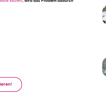
ikate kaufen
, wird das Problem dadurch
edeutung und den Nutzen
ternehmen erfahren?
trische Firmenwagen nicht nur zur
 Nachhaltigkeit und Effizienz in
rn können.
ieren!