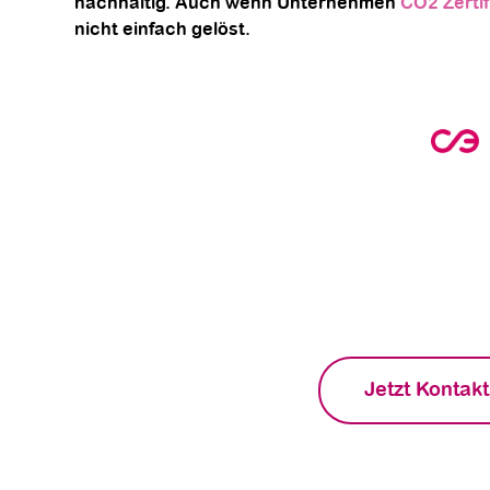
nachhaltig. Auch wenn Unternehmen
CO2 Zertif
nicht einfach gelöst.
Möchtest Du mehr über die B
von Ladestationen für Un
Finde heraus, wie Ladestationen für elek
Imagepflege beitragen, sondern auch die
Unternehmen förde
Jetzt Kontakt