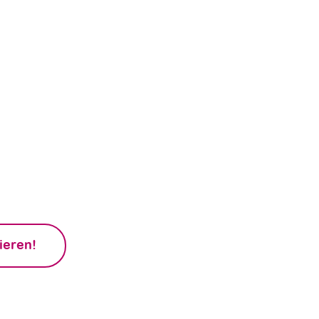
Auswahl der passenden
ernehmen erfahren?
Ladelösungen für Unternehmen. Lass
r geeigneten Wallboxen beraten und
uktur für Dein Geschäft.
ieren!