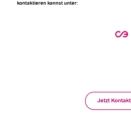
kontaktieren kannst unter:
Möchtest Du mehr über die 
Wallboxen für Dein Unt
Entdecke die effizienten und praktischen 
Dich von unserem Team bei der Auswahl de
finde die optimale Ladeinfrastr
Jetzt Kontakt