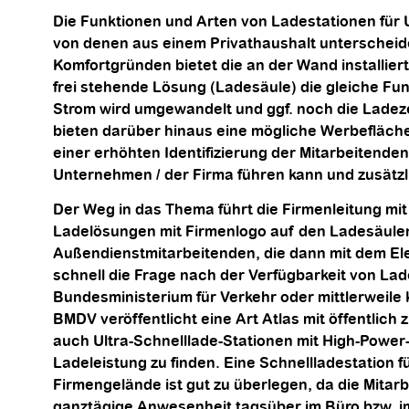
Die Funktionen und Arten von Ladestationen für 
von denen aus einem Privathaushalt unterscheiden
Komfortgründen bietet die an der Wand installier
frei stehende Lösung (Ladesäule) die gleiche Funk
Strom wird umgewandelt und ggf. noch die Ladeze
bieten darüber hinaus eine mögliche Werbefläch
einer erhöhten Identifizierung der Mitarbeitenden
Unternehmen / der Firma führen kann und zusätzl
Der Weg in das Thema führt die Firmenleitung mit 
Ladelösungen mit Firmenlogo auf den Ladesäulen
Außendienstmitarbeitenden, die dann mit dem Elek
schnell die Frage nach der Verfügbarkeit von La
Bundesministerium für Verkehr oder mittlerweile 
BMDV veröffentlicht eine Art Atlas mit öffentlich
auch Ultra-Schnelllade-Stationen mit High-Power
Ladeleistung zu finden. Eine Schnellladestation
Firmengelände ist gut zu überlegen, da die Mita
ganztägige Anwesenheit tagsüber im Büro bzw. i