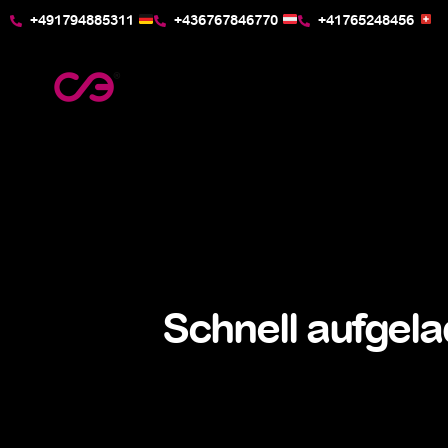
+491794885311
+436767846770
+41765248456
Schnell aufgel