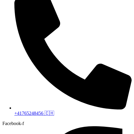
+41765248456 🇨🇭
Facebook-f