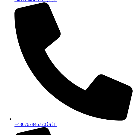
+436767846770 🇦🇹