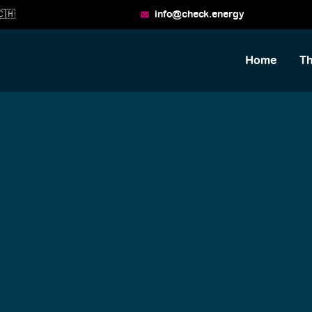
🇭
info@check.energy
Home
T