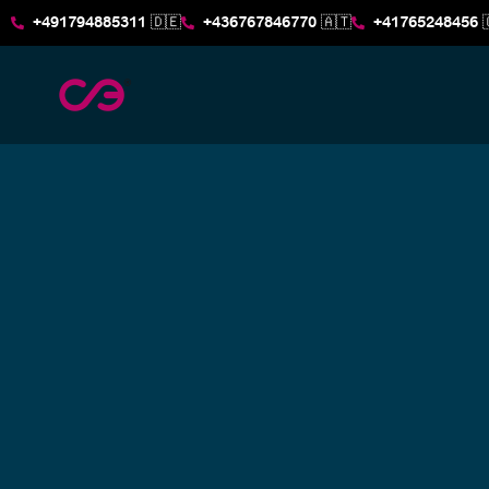
+491794885311 🇩🇪
+436767846770 🇦🇹
+41765248456 