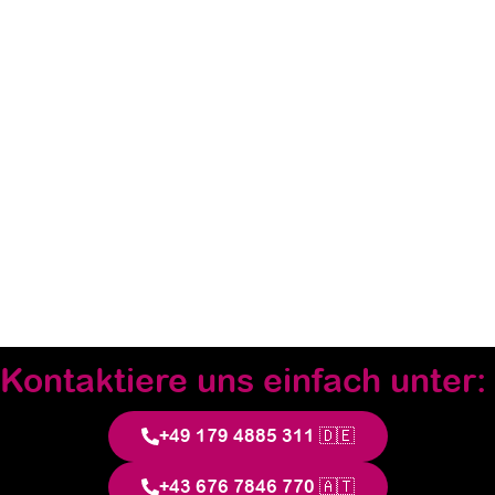
Kontaktiere uns einfach unter:
+49 179 4885 311 🇩🇪
+43 676 7846 770 🇦🇹