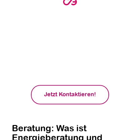
Möchtest du erfahren, wie
auch du von einer
maßgeschneiderten
Energieberatung
profitieren kannst?
Starte jetzt und optimiere deine
Energieeffizienz! Kontaktiere uns für eine
individuelle Beratung und erhalte wertvolle
Tipps für eine nachhaltige Zukunft.
Jetzt Kontaktieren!
Beratung: Was ist
Energieberatung und