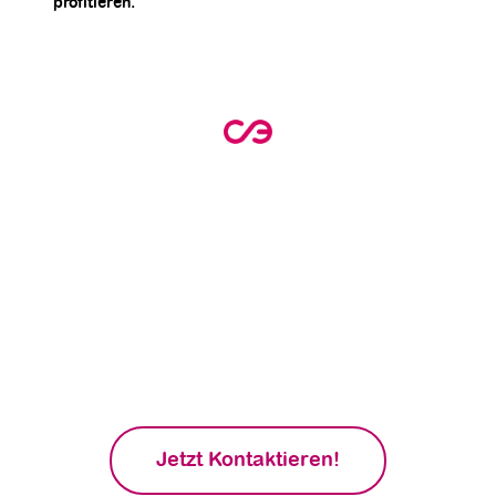
profitieren.
Entdecke jetzt dein
Einsparpotenzial mit einem
professionellen
Energiecheck!
Erfahre, wie du durch gezielte Maßnahmen
deine Energiekosten senken und gleichzeitig
zum Klimaschutz beitragen kannst.
Vereinbare noch heute einen Termin für
deinen persönlichen Energiecheck!
Jetzt Kontaktieren!