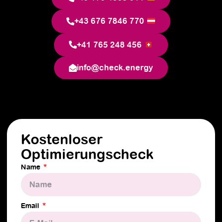
+43 676 7846 770
+41 765 248 456
info@check.energy
Kostenloser
Optimierungscheck
Name
Email