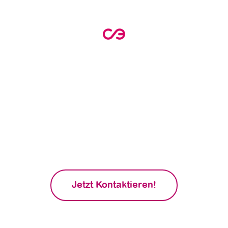
Profitiere jetzt von
staatlichen Förderungen
für deine energetische
Sanierung!
Erhalte eine kostenlose Beratung und
erfahre, wie du von den großzügigen
Bundesförderprogrammen profitieren
kannst. Starte noch heute den Weg zu einem
energieeffizienten Zuhause!
Jetzt Kontaktieren!