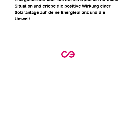
Energieberater über die besten Optionen für deine
Situation und erlebe die positive Wirkung einer
Solaranlage auf deine Energiebilanz und die
Umwelt.
Erwecke die Kraft der
Sonne und starte noch
heute mit deiner eigenen
Solaranlage!
Erwecke die Kraft der Sonne und starte noch
heute mit deiner eigenen Solaranlage!
Erfahre, wie du durch eine sorgfältige
Planung und Installation langfristig deine
Energiekosten senken und aktiv zum
Klimaschutz beitragen kannst. Vereinbare