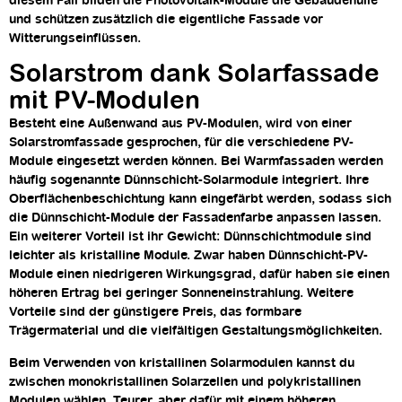
diesem Fall bilden die Photovoltaik-Module die Gebäudehülle
und schützen zusätzlich die eigentliche Fassade vor
Witterungseinflüssen.
Solarstrom dank Solarfassade
mit PV-Modulen
Besteht eine Außenwand aus PV-Modulen, wird von einer
Solarstromfassade gesprochen, für die verschiedene PV-
Module eingesetzt werden können. Bei Warmfassaden werden
häufig sogenannte Dünnschicht-Solarmodule integriert. Ihre
Oberflächenbeschichtung kann eingefärbt werden, sodass sich
die Dünnschicht-Module der Fassadenfarbe anpassen lassen.
Ein weiterer Vorteil ist ihr Gewicht: Dünnschichtmodule sind
leichter als kristalline Module. Zwar haben Dünnschicht-PV-
Module einen niedrigeren Wirkungsgrad, dafür haben sie einen
höheren Ertrag bei geringer Sonneneinstrahlung. Weitere
Vorteile sind der günstigere Preis, das formbare
Trägermaterial und die vielfältigen Gestaltungsmöglichkeiten.
Beim Verwenden von kristallinen Solarmodulen kannst du
zwischen monokristallinen Solarzellen und polykristallinen
Modulen wählen. Teurer, aber dafür mit einem höheren