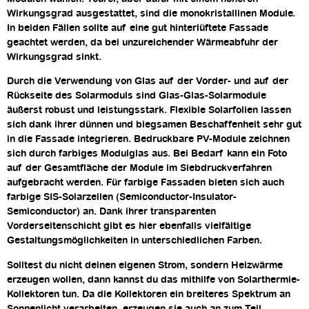
Wirkungsgrad ausgestattet, sind die monokristallinen Module.
In beiden Fällen sollte auf eine gut hinterlüftete Fassade
geachtet werden, da bei unzureichender Wärmeabfuhr der
Wirkungsgrad sinkt.
Durch die Verwendung von Glas auf der Vorder- und auf der
Rückseite des Solarmoduls sind Glas-Glas-Solarmodule
äußerst robust und leistungsstark. Flexible Solarfolien lassen
sich dank ihrer dünnen und biegsamen Beschaffenheit sehr gut
in die Fassade integrieren. Bedruckbare PV-Module zeichnen
sich durch farbiges Modulglas aus. Bei Bedarf kann ein Foto
auf der Gesamtfläche der Module im Siebdruckverfahren
aufgebracht werden. Für farbige Fassaden bieten sich auch
farbige SIS-Solarzellen (Semiconductor-Insulator-
Semiconductor) an. Dank ihrer transparenten
Vorderseitenschicht gibt es hier ebenfalls vielfältige
Gestaltungsmöglichkeiten in unterschiedlichen Farben.
Solltest du nicht deinen eigenen Strom, sondern Heizwärme
erzeugen wollen, dann kannst du das mithilfe von Solarthermie-
Kollektoren tun. Da die Kollektoren ein breiteres Spektrum an
Sonnenlicht verarbeiten, erzeugen sie auch an zum Teil