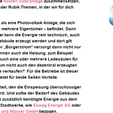
ie
Kosten Solaranlage
zusammensetzen,
 der Rubik Themen, in der wir für dich
ls eine Photovoltaik Anlage, die sich
r mehrere Eigentümer – befindet. Dann
ei kann die Energie rein technisch, auch
ebäude erzeugt werden und dort gilt
r „Bürgerstrom“ versorgt dann nicht nur
nnen auch die Heizung, zum Beispiel
 auch eine oder mehrere Ladesäulen für
rum nicht auch den dezentral erzeugten
e verkaufen?
Für die Betriebe ist dieser
tet für beide Seiten Vorteile.
rteil, den die Einspeisung überschüssiger
ird. Und sollte der Bedarf des Gebäudes
e zusätzlich benötigte Energie aus dem
n Stadtwerke, wie
Süwag Energie AG
oder
e und Wasser GmbH
bezogen.