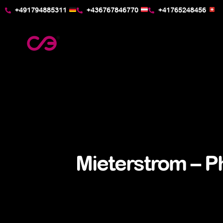
+491794885311
+436767846770
+41765248456
Mieterstrom – P