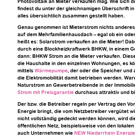
Photovoltaik an Mieter verkaufen mag. Wie sich d
findest du unter der gleichnamigen Überschrift in
alles übersichtlich zusammen gestellt haben.
Genau genommen ist Mieterstrom nichts anderes a
auf dem Mehrfamilienhausdach – egal ob ein ode
heißt es: Solarstrom verkaufen an die Mieter! Dab
durch eine Blockheizkraftwerk BHKW, in einem G
dann: BHKW Strom an die Mieter verkaufen. Diese
die Haushalte in den einzelnen Wohnungen, es kö
mittels
Wärmepumpe
, der oder die Speicher und
die Elektromobilität damit betrieben werden. Wa
Naturstrom an Gewerbetreibende in der Immobili
Strom mit Preisgarantie
durchaus attraktiv und bie
Der bzw. die Betreiber regeln per Vertrag den Vo
Energie bringt, die vom Netzbetreiber vergütet w
nicht vollständig gedeckt werden können, wird di
öffentlichen Netz, beispielsweise von den lokale
auch Unternehmen wie
NEW Niederrhein Energi