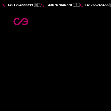
+491794885311 🇩🇪
+436767846770 🇦🇹
+41765248456 