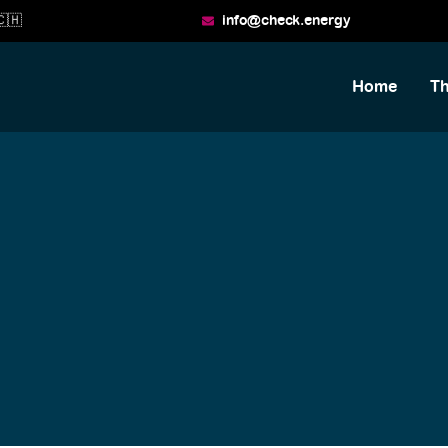
🇭
info@check.energy
Home
T