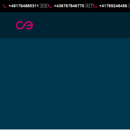
+491794885311 🇩🇪
+436767846770 🇦🇹
+41765248456 