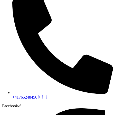
+41765248456 🇨🇭
Facebook-f