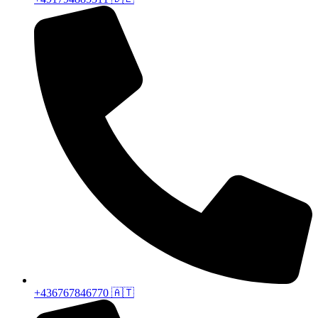
+436767846770 🇦🇹