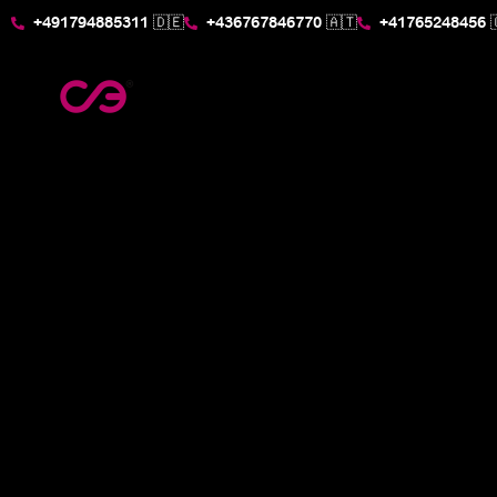
+491794885311 🇩🇪
+436767846770 🇦🇹
+41765248456 