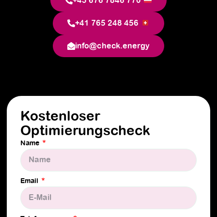
+43 676 7846 770
+41 765 248 456
info@check.energy
Kostenloser
Optimierungscheck
Name
Email