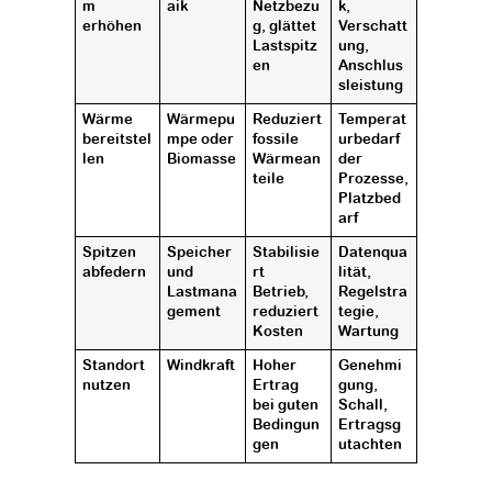
m
aik
Netzbezu
k,
erhöhen
g, glättet
Verschatt
Lastspitz
ung,
en
Anschlus
sleistung
Wärme
Wärmepu
Reduziert
Temperat
bereitstel
mpe oder
fossile
urbedarf
len
Biomasse
Wärmean
der
teile
Prozesse,
Platzbed
arf
Spitzen
Speicher
Stabilisie
Datenqua
abfedern
und
rt
lität,
Lastmana
Betrieb,
Regelstra
gement
reduziert
tegie,
Kosten
Wartung
Standort
Windkraft
Hoher
Genehmi
nutzen
Ertrag
gung,
bei guten
Schall,
Bedingun
Ertragsg
gen
utachten