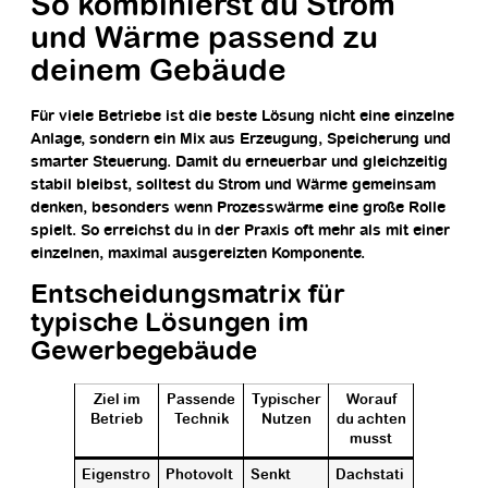
So kombinierst du Strom
und Wärme passend zu
deinem Gebäude
Für viele Betriebe ist die beste Lösung nicht eine einzelne
Anlage, sondern ein Mix aus Erzeugung, Speicherung und
smarter Steuerung. Damit du erneuerbar und gleichzeitig
stabil bleibst, solltest du Strom und Wärme gemeinsam
denken, besonders wenn Prozesswärme eine große Rolle
spielt. So erreichst du in der Praxis oft mehr als mit einer
einzelnen, maximal ausgereizten Komponente.
Entscheidungsmatrix für
typische Lösungen im
Gewerbegebäude
Ziel im
Passende
Typischer
Worauf
Betrieb
Technik
Nutzen
du achten
musst
Eigenstro
Photovolt
Senkt
Dachstati