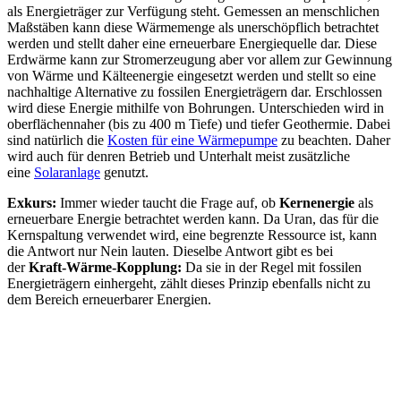
als Energieträger zur Verfügung steht. Gemessen an menschlichen
Maßstäben kann diese Wärmemenge als unerschöpflich betrachtet
werden und stellt daher eine erneuerbare Energiequelle dar. Diese
Erdwärme kann zur Stromerzeugung aber vor allem zur Gewinnung
von Wärme und Kälteenergie eingesetzt werden und stellt so eine
nachhaltige Alternative zu fossilen Energieträgern dar. Erschlossen
wird diese Energie mithilfe von Bohrungen. Unterschieden wird in
oberflächennaher (bis zu 400 m Tiefe) und tiefer Geothermie. Dabei
sind natürlich die
Kosten für eine Wärmepumpe
zu beachten. Daher
wird auch für denren Betrieb und Unterhalt meist zusätzliche
eine
Solaranlage
genutzt.
Exkurs:
Immer wieder taucht die Frage auf, ob
Kernenergie
als
erneuerbare Energie betrachtet werden kann. Da Uran, das für die
Kernspaltung verwendet wird, eine begrenzte Ressource ist, kann
die Antwort nur Nein lauten. Dieselbe Antwort gibt es bei
der
Kraft-Wärme-Kopplung:
Da sie in der Regel mit fossilen
Energieträgern einhergeht, zählt dieses Prinzip ebenfalls nicht zu
dem Bereich erneuerbarer Energien.