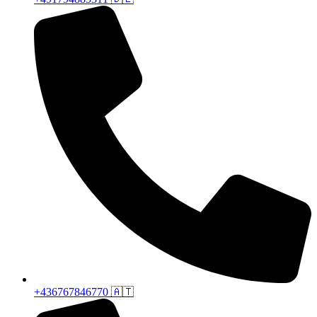
+436767846770 🇦🇹