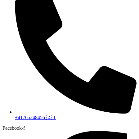
+41765248456 🇨🇭
Facebook-f