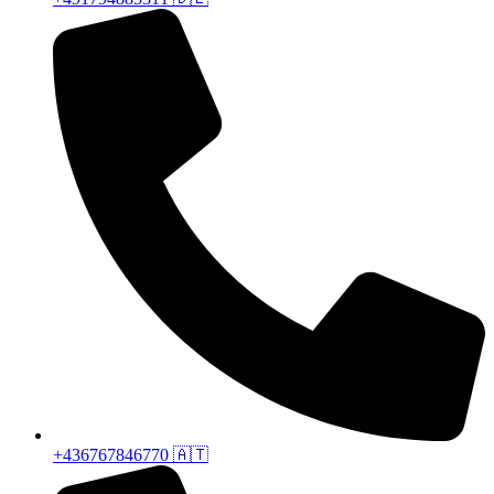
+436767846770 🇦🇹