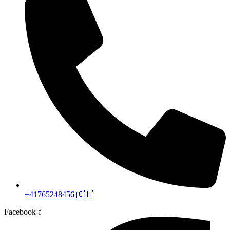
+41765248456 🇨🇭
Facebook-f