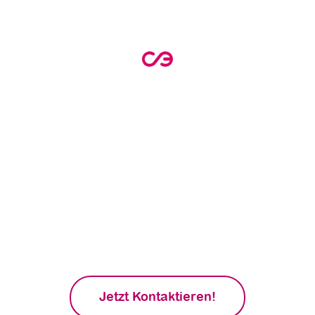
Willst du mehr über
maßgeschneiderte
Energielösungen
erfahren?
Trage deine E-Mail-Adresse ein und
vereinbare eine persönliche
Energieberatung bezüglich BayWa Energie.
Erhalte maßgeschneiderte Empfehlungen
und entdecke, wie unsere innovativen
Lösungen deine Energieversorgung
optimieren können!
Jetzt Kontaktieren!