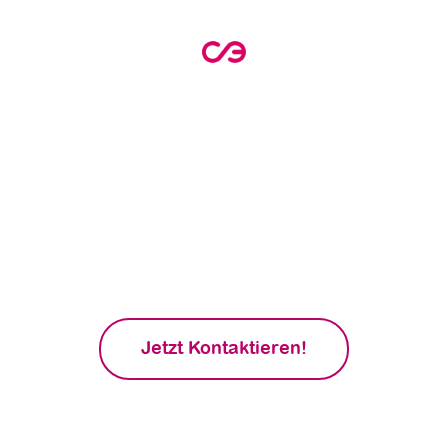
Interessiert an einer
maßgeschneiderten
Energieberatung?
Jetzt eine persönliche Beratung bei BayWa
Energy zu vereinbaren! Lass uns gemeinsam
die besten Lösungen für deine
Energieversorgung finden und von unseren
maßgeschneiderten Empfehlungen
profitieren
Jetzt Kontaktieren!