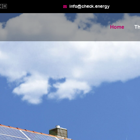
🇭
info@check.energy
Home
T