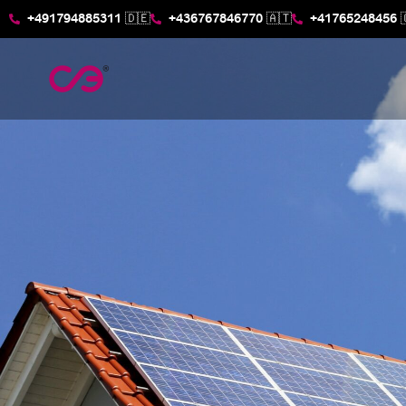
+491794885311 🇩🇪
+436767846770 🇦🇹
+41765248456 